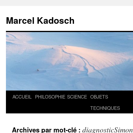
Marcel Kadosch
Aller
ACCUEIL
PHILOSOPHIE
SCIENCE
OBJETS
au
TECHNIQUES
contenu
diagnosticSimo
Archives par mot-clé :