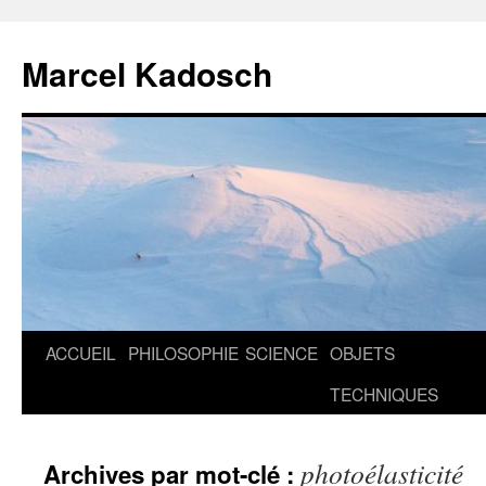
Marcel Kadosch
Aller
ACCUEIL
PHILOSOPHIE
SCIENCE
OBJETS
au
TECHNIQUES
contenu
photoélasticité
Archives par mot-clé :